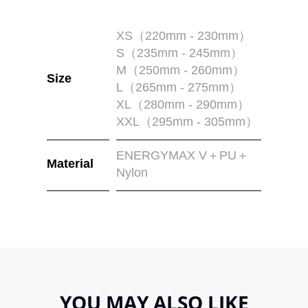
XS（220mm - 230mm）
S（235mm - 245mm）
M（250mm - 260mm）
Size
L（265mm - 275mm）
XL（280mm - 290mm）
XXL（295mm - 305mm）
ENERGYMAX V＋PU＋
Material
Nylon
YOU MAY ALSO LIKE